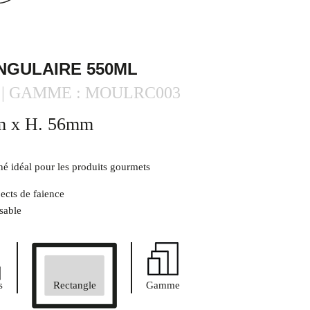
NGULAIRE 550ML
00 | GAMME : MOULRC003
m x H. 56mm
 idéal pour les produits gourmets
pects de faience
sable
s
Rectangle
Gamme