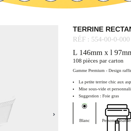
TERRINE RECTA
RÉF : 554-00-0-0
L 146mm x l 97m
108 pièces par carton
Gamme Premium - Design raffiné
La petite terrine chic aux as
Mise sous-vide et personnali
Suggestion : Foie gras
Blanc
Personnalisable