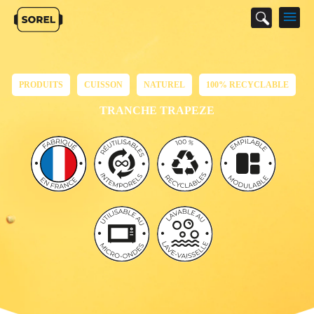
M
p
PRODUITS
CUISSON
NATUREL
100% RECYCLABLE
TRANCHE TRAPEZE