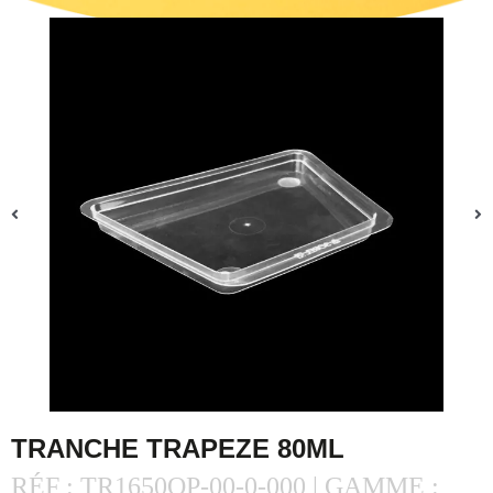
TRANCHE TRAPEZE 80ML
RÉF : TR1650OP-00-0-000 | GAMME :